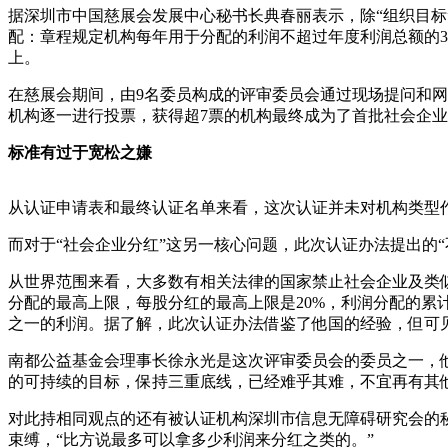
据深圳市中国慈展会发展中心秘书长典春丽表示，除“组织目标
配：章程规定机构每年用于分配的利润不超过年度利润总额的3
上。
在慈展会期间，由9名委员构成的评审委员会通过现场提问和
机构逐一进行投票，获得超7票的机构最终成为了首批社会企
标准有过于宽松之嫌
从认证申请表和最终认证名单来看，这次认证并未对机构类型
而对于“社会企业分红”这另一核心问题，此次认证办法提出的“
从世界范围来看，大多数有相关法律的国家禁止社会企业及类
分配的最高上限，每股分红的最高上限是20%，利润分配的累
之一的利润。据了解，此次认证办法借鉴了他国的经验，但可
南都公益基金会理事长徐永光是这次评审委员会的委员之一，
的可持续的目标，保持三重底线，已经难乎其难，不宜再有其
对此持相同观点的还有被认证机构深圳市信息无障碍研究会的
束缚，“比方说最多可以拿多少利润来分红之类的。”