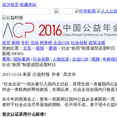
设为首页
收藏本站
首页
新闻
专栏
活动
慈善榜
企业CSR
社会创新
政策法规
您的位置：
主页
>
新闻
>
要闻
> 社企“执照”制度成型还需时日
新闻
NEWS
要闻
|
国际案例
|
社会创新
|
人物自述
|
企业CSR
|
视频
|
年检报
社企“执照”制度成型还需时日
2015-11-24 来源 :公益时报 作者 : 高文兴
“社会企业”一词从被引入国内之日起，其理念就一直被国内
对这一类机构的帮扶政策，长期以来，社会企业在国内只能是不
在今年的慈展会上，曾有一则新闻让国内公益从业者眼前一亮：
者对于社会企业尽早落地的期盼。但不得不说，基于现今公益
首次认证采用什么标准?