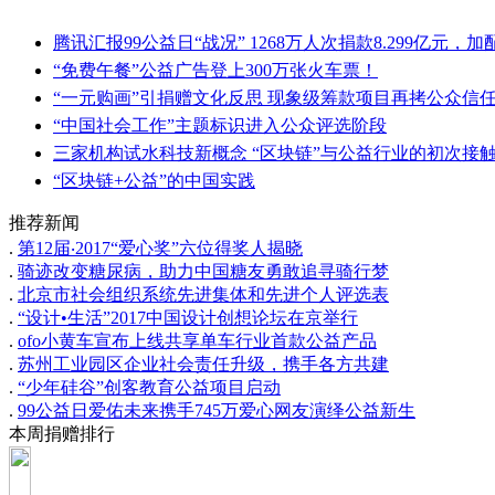
腾讯汇报99公益日“战况” 1268万人次捐款8.299亿元，加
“免费午餐”公益广告登上300万张火车票！
“一元购画”引捐赠文化反思 现象级筹款项目再拷公众信
“中国社会工作”主题标识进入公众评选阶段
三家机构试水科技新概念 “区块链”与公益行业的初次接
“区块链+公益”的中国实践
推荐新闻
.
第12届‧2017“爱心奖”六位得奖人揭晓
.
骑迹改变糖尿病，助力中国糖友勇敢追寻骑行梦
.
北京市社会组织系统先进集体和先进个人评选表
.
“设计•生活”2017中国设计创想论坛在京举行
.
ofo小黄车宣布上线共享单车行业首款公益产品
.
苏州工业园区企业社会责任升级，携手各方共建
.
“少年硅谷”创客教育公益项目启动
.
99公益日爱佑未来携手745万爱心网友演绎公益新生
本周捐赠排行