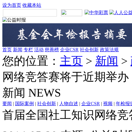
设为首页
收藏本站
首页
新闻
专栏
活动
慈善榜
企业CSR
社会创新
政策法规
您的位置：
主页
>
新闻
>
网络竞答赛将于近期举办
新闻
NEWS
要闻
|
国际案例
|
社会创新
|
人物自述
|
企业CSR
|
视频
|
年检报
首届全国社工知识网络竞