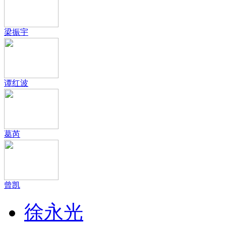
梁振宇
谭红波
葛芮
曾凯
徐永光