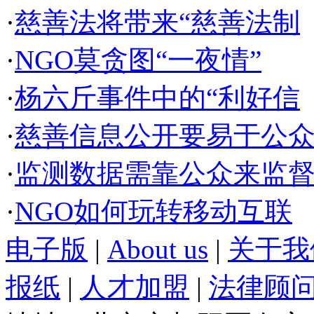
·
慈善法将带来“慈善法制
·
NGO莫贪图“一夜情”
·
杨六斤事件中的“利好信
·
慈善信息公开要易于公
·
监测数据需靠公众来监
·
NGO如何玩转移动互联
电子版
|
About us
|
关于我
报纸
|
人才加盟
|
法律顾