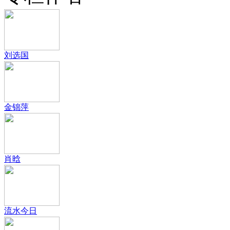
刘选国
金锦萍
肖晗
流水今日