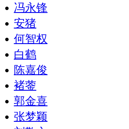
冯永锋
安猪
何智权
白鹤
陈嘉俊
褚蓥
郭金喜
张梦颖