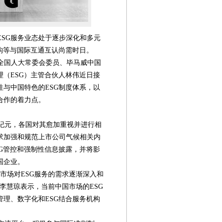
SG服务业态处于逐步深化和多元
构等与国际互通互认尚需时日。
全国人大常委会委员、毕马威中国
（ESG）主管合伙人林伟近日接
与中国特色的ESG制度体系，以
合作的着力点。
纪元，各国对其愈加重视并进行相
求加强和规范上市公司气候相关内
G管控和强制性信息披露，并将影
国企业。
市场对ESG服务的需求逐渐深入和
李慧琼表示，当前中国市场的ESG
第08版
第09版
第10版
第11版
第
理、数字化和ESG结合服务机构
新闻
新闻
新闻
新闻