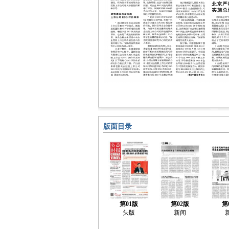
版面目录
第01版
第02版
第
头版
新闻