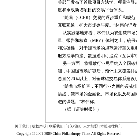
关部门发布了首批项目方法学、项目注登
度和承载新增项目的交易平台体系。
“随着（CCER）交易的逐步重启和规
互联互通，扩大市场参与度。”林伟向记
从实践落地来看，林伟认为双边碳市场
量、报告和核查（MRV）体制之上，确
和准确性，对于碳市场的规范运行至关重
服方法学衔接、数据透明可追踪（互认审
另一方面，将排放行业尽早纳入全国碳
测，中国碳市场扩容后，预计未来覆盖排放
总量的20％以上，对全球碳交易体系建设
“随着市场扩容，不同行业之间的碳减排
挑战，碳市场的金融化、市场化以及与国
进的课题。”林伟称。
（据《证券时报》）
关于我们
|
版权声明
|
联系我们
|
订阅报纸
|
人才加盟
|
本报法律顾问
Copyright © 2001-2009 China Philanthropy Times All Rights Reserved