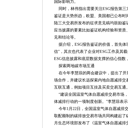
国际影响力。
同时，林伟指出需要关注ESG报告第三方
鉴证是大势所趋，欧盟、美国都已公布时间
陆三大交易所发布的征求意见稿均鼓励鉴
应当披露的要素比如鉴证机构经验和资质
见和结论等。
据介绍，ESG报告鉴证的价值，首先体
信”，其次也代表了企业对ESG工作及其载
ESG信息披露和底层数据支撑的信心指数
探索两地碳市场互通
在今年李慧琼的两会建议中，提出了开
场合作，并建议长远探索内地自愿减排交易市场
互联互通，例如项目互挂及买卖交易互通
“建设全国温室气体自愿减排交易市场，
体减排行动的一项制度创新。”李慧琼表示
今年1月22日，全国温室气体自愿减排交
取配额制的碳排放交易市场共同构建起了碳排
月生态环境部发布了《温室气体自愿减排