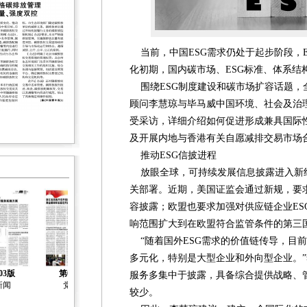
当前，中国ESG需求仍处于起步阶段，E
化初期，国内碳市场、ESG标准、体系结
围绕ESG制度建设和碳市场扩容话题，
顾问李慧琼与毕马威中国环境、社会及治理
受采访，详细介绍如何促进形成兼具国际性
及开展内地与香港有关自愿减排交易市场
推动ESG信披进程
放眼全球，可持续发展信息披露进入新
关部署。近期，美国证监会通过新规，要
容披露；欧盟也要求加强对供应链企业ES
响范围扩大到在欧盟符合监管条件的第三
“随着国外ESG需求的价值链传导，目前
多元化，特别是大型企业和外向型企业。”
03版
第04版
第05版
第06版
第07版
服务多集中于披露，具备综合提供战略、管
新闻
党建
社会治理
社会工作
社会工作
较少。