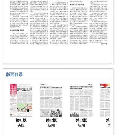
版面目录
第01版
第02版
第03版
第04版
头版
新闻
新闻
党建