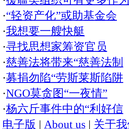
·
“轻资产化”或助基金会
·
我想要一艘快艇
·
寻找思想家筹资官员
·
慈善法将带来“慈善法制
·
募捐勿陷“劳斯莱斯陷阱
·
NGO莫贪图“一夜情”
·
杨六斤事件中的“利好信
电子版
|
About us
|
关于我