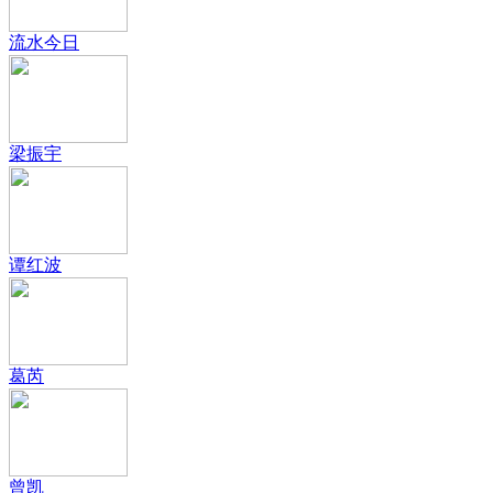
流水今日
梁振宇
谭红波
葛芮
曾凯