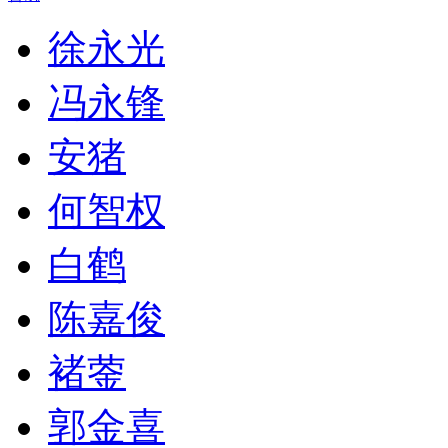
徐永光
冯永锋
安猪
何智权
白鹤
陈嘉俊
褚蓥
郭金喜