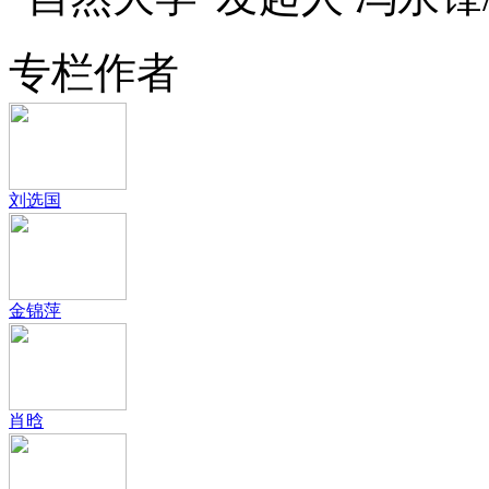
专栏作者
刘选国
金锦萍
肖晗