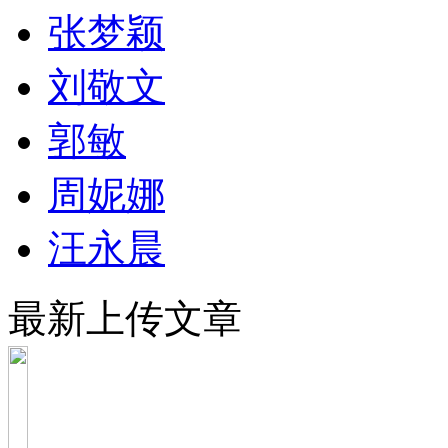
张梦颖
刘敬文
郭敏
周妮娜
汪永晨
最新上传文章