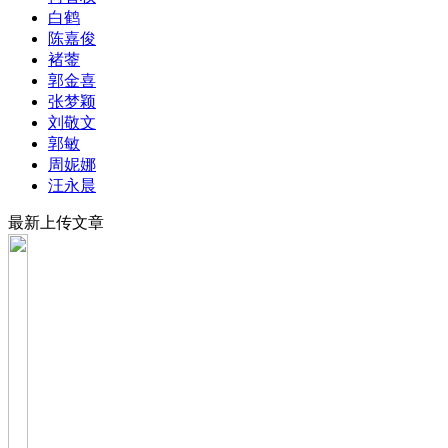
白鹤
陈嘉俊
褚蓥
郭金喜
张梦颖
刘敬文
郭敏
周妮娜
汪永晨
最新上传文章