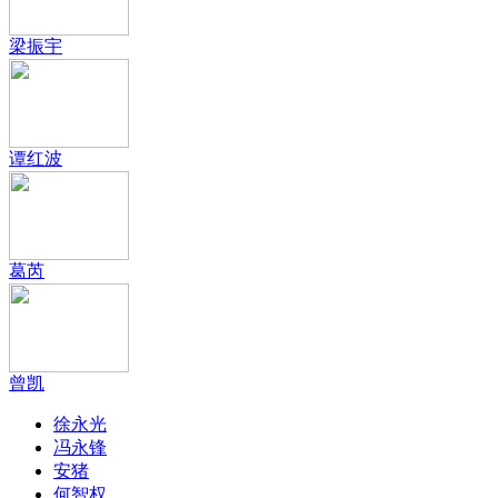
梁振宇
谭红波
葛芮
曾凯
徐永光
冯永锋
安猪
何智权