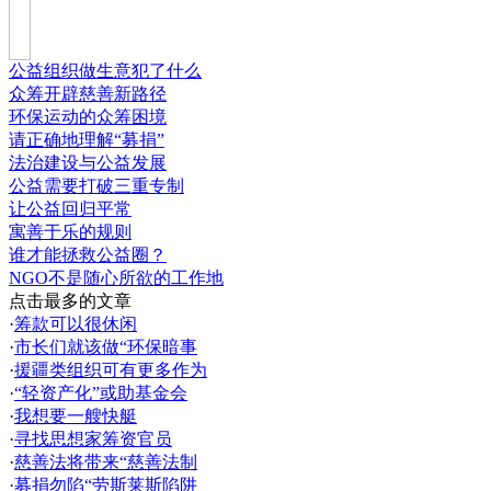
公益组织做生意犯了什么
众筹开辟慈善新路径
环保运动的众筹困境
请正确地理解“募捐”
法治建设与公益发展
公益需要打破三重专制
让公益回归平常
寓善于乐的规则
谁才能拯救公益圈？
NGO不是随心所欲的工作地
点击最多的文章
·
筹款可以很休闲
·
市长们就该做“环保暗事
·
援疆类组织可有更多作为
·
“轻资产化”或助基金会
·
我想要一艘快艇
·
寻找思想家筹资官员
·
慈善法将带来“慈善法制
·
募捐勿陷“劳斯莱斯陷阱