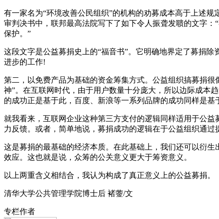
有一家名为“环境改善公民组织”的机构的劝募成本高于上述规
审判决书中，联邦最高法院写下了如下令人振聋发聩的文字：
保护。”
这段文字是公益募捐史上的“福音书”。它明确地界定了募捐
进步的工作!
第二，以免费产品为基础的资金筹集方式。公益组织搞募捐很像
神”。在互联网时代，由于用户数量十分庞大，所以边际成本趋
的成功正是基于此，百度、新浪等一系列品牌的成功同样是基
就我看来，互联网企业这种第三方支付的逻辑同样适用于公益
力反馈。或者，简单地说，募捐成功的逻辑在于公益组织通过
这是募捐的最基础的经济本质。在此基础上，我们还可以衍生
效应。这也就是说，众筹的公关意义更大于筹资意义。
以上两重含义相结合，我认为构成了真正意义上的公益募捐。
清华大学公共管理学院博士后 褚蓥/文
专栏作者