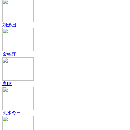
刘选国
金锦萍
肖晗
流水今日