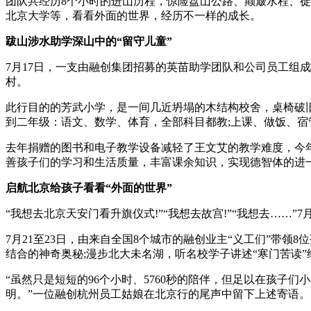
团队共经历8个小时的进山历程，惊险盘山公路、颠簸水程、徒
北京大学等，看看外面的世界，经历不一样的成长。
跋山涉水助学深山中的“留守儿童”
7月17日，一支由融创集团招募的英苗助学团队和公司员工组
村。
此行目的的芳武小学，是一间几近坍塌的木结构校舍，桌椅破旧
到二年级：语文、数学、体育，全部科目都教;上课、做饭、宿
去年捐赠的图书和电子教学设备减轻了王文艾的教学难度，今
善孩子们的学习和生活质量，丰富课余知识，实现德智体的进
启航北京给孩子看看“外面的世界”
“我想去北京天安门看升旗仪式!”“我想去故宫!”“我想去……
7月21至23日，由来自全国8个城市的融创业主“义工们”带领
结合的神奇奥秘;漫步北大未名湖，听名校学子讲述“寒门苦读
“虽然只是短短的96个小时、5760秒的陪伴，但足以在孩
明。”一位融创杭州员工姑娘在北京行的尾声中留下上述寄语。