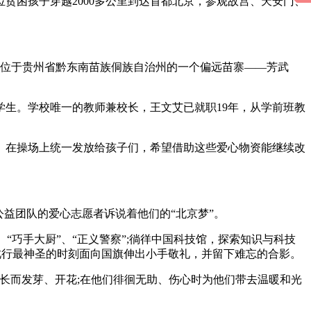
贫困孩子穿越2000多公里到达首都北京，参观故宫、天安门、
来到位于贵州省黔东南苗族侗族自治州的一个偏远苗寨——芳武
学生。学校唯一的教师兼校长，王文艾已就职19年，从学前班教
。在操场上统一发放给孩子们，希望借助这些爱心物资能继续改
创公益团队的爱心志愿者诉说着他们的“北京梦”。
、“巧手大厨”、“正义警察”;徜徉中国科技馆，探索知识与科技
此行最神圣的时刻面向国旗伸出小手敬礼，并留下难忘的合影。
成长而发芽、开花;在他们徘徊无助、伤心时为他们带去温暖和光