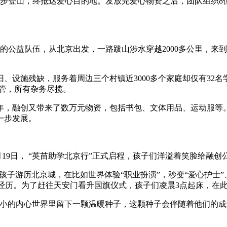
步登山，终抵达爱心目的地。发放完爱心物资之后，团队组织8位
成的公益队伍，从北京出发，一路跋山涉水穿越2000多公里，
、设施残缺，服务着周边三个村镇近3000多个家庭却仅有32名
管，所有杂务尽揽。
年，融创又带来了数万元物资，包括书包、文体用品、运动服等
一步发展。
”7月19日， “英苗助学北京行”正式启程，孩子们洋溢着笑脸给融
8位孩子游历北京城，在比如世界体验“职业扮演”，秒变“爱心护士”
”经历。为了赶往天安门看升国旗仪式，孩子们凌晨3点起床，在
子们小小的内心世界里留下一颗温暖种子，这颗种子会伴随着他们的