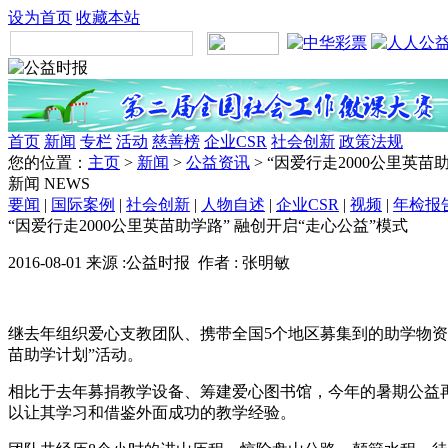
设为首页
收藏本站
首页
新闻
专栏
活动
慈善榜
企业CSR
社会创新
政策法规
您的位置：
主页
>
新闻
>
公益资讯
> “因爱行走2000公里英苗
新闻
NEWS
要闻
|
国际案例
|
社会创新
|
人物自述
|
企业CSR
|
视频
|
年检报
“因爱行走2000公里英苗助学路” 融创开启“走心公益”模式
2016-08-01 来源 :公益时报 作者 : 张明敏
继去年组织爱心支教团队、携带全国5个地区募集到的助学物资进
苗助学计划”活动。
相比于去年募捐教学设备、筹建爱心图书馆，今年的暑期公益再
以让其学习和借鉴外面成功的教学经验。