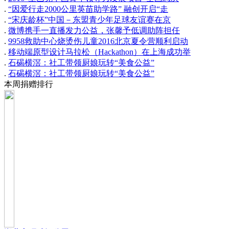
.
“因爱行走2000公里英苗助学路” 融创开启“走
.
“宋庆龄杯”中国－东盟青少年足球友谊赛在京
.
微博携手一直播发力公益，张馨予低调助阵担任
.
9958救助中心烧烫伤儿童2016北京夏令营顺利启动
.
移动端原型设计马拉松（Hackathon）在上海成功举
.
石碣横滘：社工带领厨娘玩转“美食公益”
.
石碣横滘：社工带领厨娘玩转“美食公益”
本周捐赠排行