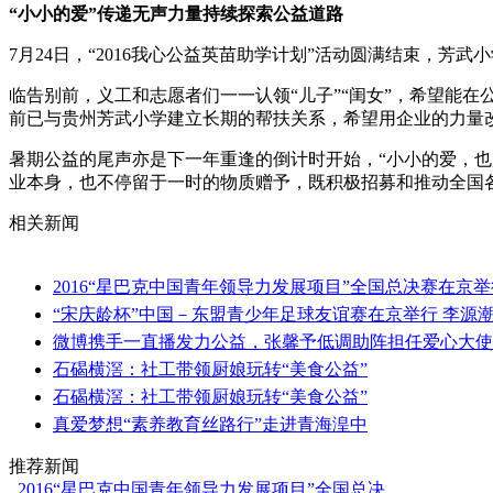
“小小的爱”传递无声力量持续探索公益道路
7月24日，“2016我心公益英苗助学计划”活动圆满结束，
临告别前，义工和志愿者们一一认领“儿子”“闺女”，希望能
前已与贵州芳武小学建立长期的帮扶关系，希望用企业的力量
暑期公益的尾声亦是下一年重逢的倒计时开始，“小小的爱，
业本身，也不停留于一时的物质赠予，既积极招募和推动全国
相关新闻
2016“星巴克中国青年领导力发展项目”全国总决赛在京举
“宋庆龄杯”中国－东盟青少年足球友谊赛在京举行 李源
微博携手一直播发力公益，张馨予低调助阵担任爱心大使
石碣横滘：社工带领厨娘玩转“美食公益”
石碣横滘：社工带领厨娘玩转“美食公益”
真爱梦想“素养教育丝路行”走进青海湟中
推荐新闻
.
2016“星巴克中国青年领导力发展项目”全国总决