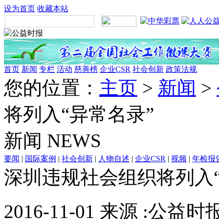
设为首页
收藏本站
首页
新闻
专栏
活动
慈善榜
企业CSR
社会创新
政策法规
您的位置：
主页
>
新闻
>
将列入“异常名录”
新闻
NEWS
要闻
|
国际案例
|
社会创新
|
人物自述
|
企业CSR
|
视频
|
年检报
深圳违规社会组织将列入“
2016-11-01 来源 :公益时