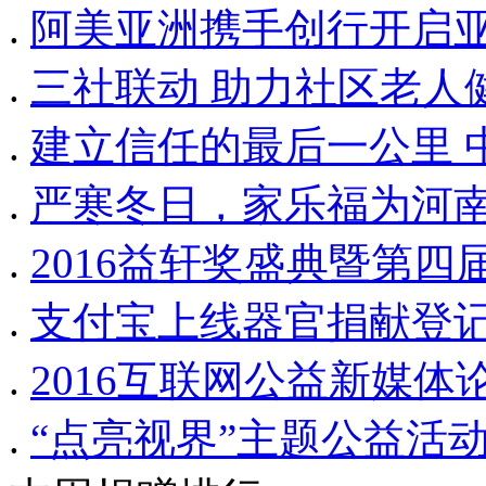
.
阿美亚洲携手创行开启亚
.
三社联动 助力社区老人
.
建立信任的最后一公里 
.
严寒冬日，家乐福为河
.
2016益轩奖盛典暨第
.
支付宝上线器官捐献登记
.
2016互联网公益新媒体
.
“点亮视界”主题公益活