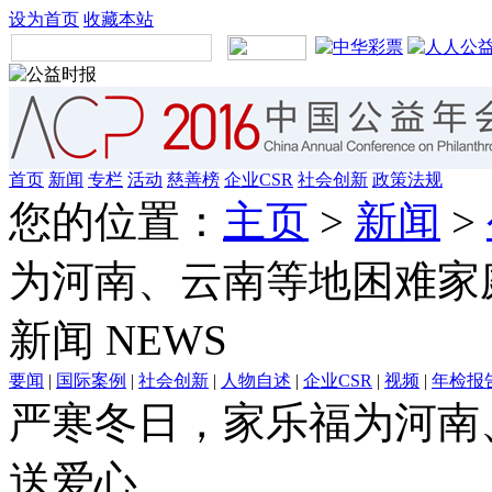
设为首页
收藏本站
首页
新闻
专栏
活动
慈善榜
企业CSR
社会创新
政策法规
您的位置：
主页
>
新闻
>
为河南、云南等地困难家
新闻
NEWS
要闻
|
国际案例
|
社会创新
|
人物自述
|
企业CSR
|
视频
|
年检报
严寒冬日，家乐福为河南
送爱心