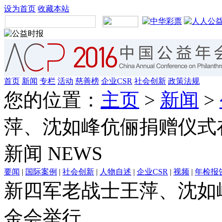
设为首页
收藏本站
首页
新闻
专栏
活动
慈善榜
企业CSR
社会创新
政策法规
您的位置：
主页
>
新闻
>
萍、沈如峰伉俪捐赠仪式
新闻
NEWS
要闻
|
国际案例
|
社会创新
|
人物自述
|
企业CSR
|
视频
|
年检报
新四军老战士王萍、沈如
金会举行