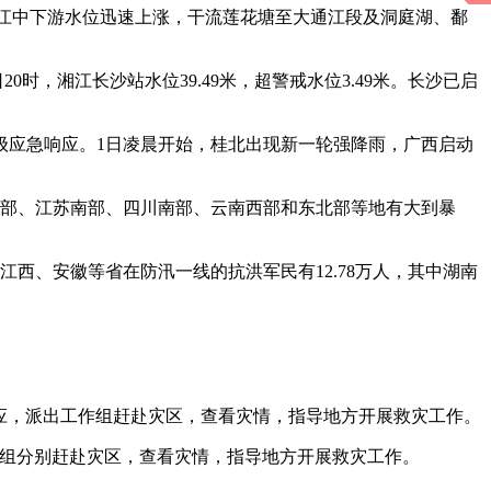
长江中下游水位迅速上涨，干流莲花塘至大通江段及洞庭湖、鄱
时，湘江长沙站水位39.49米，超警戒水位3.49米。长沙已启
级应急响应。1日凌晨开始，桂北出现新一轮强降雨，广西启动
徽南部、江苏南部、四川南部、云南西部和东北部等地有大到暴
西、安徽等省在防汛一线的抗洪军民有12.78万人，其中湖南
响应，派出工作组赶赴灾区，查看灾情，指导地方开展救灾工作。
工作组分别赶赴灾区，查看灾情，指导地方开展救灾工作。