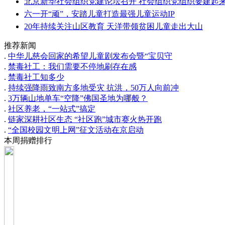
北京新华社会组织党建论坛召开 社会组织党组织要建起
六一开“顽”，安踏儿童打造最强儿童运动IP
20年持续关注山区教育 天洋带领贫困儿童走出大山
推荐新闻
.
中华儿慈会回家的希望儿童剧发布会暨“宝贝守
.
禁毒社工：我们需要不停地刷存在感
.
禁毒社工知多少
.
持续强降雨致南方多地受灾 抗洪，50万人向前冲
.
3万辆山地单车“空降”佛国圣地为哪般？
.
社区养老，“一站式”搞定
.
链家深耕社区生态 “社区跑”城市赛火热开跑
.
“全国校园文明上网”征文活动在京启动
本周捐赠排行