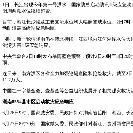
1日，长江出现今年第一号洪水，国家防总启动防汛Ⅲ级应急响
阳湖两湖水位继续超警。
目前，湘江长沙段及主要支流水位均大幅超警戒水位。2日7时，湘
动防汛最高级别应急响应。
同时，新一轮强降雨仍在赣北持续，江西境内江河湖库水位大幅
洪涝灾害Ⅲ级应急响应。
中央气象台2日18时发布暴雨蓝色预警，预计2日20时至3日
雨。
连日来，南方洪区各省全力加强巡堤查险和抢险救灾。截至2日
11.7万人。
中国红十字基金会、壹基金等公益组织也展开了相关赈灾救灾
湖南85%县市区启动救灾应急响应
6月26日9时，国家减灾委、民政部针对湖南省岳阳、湘西、
6月27日8时30分，国家减灾委、民政部针对浙江、贵州两