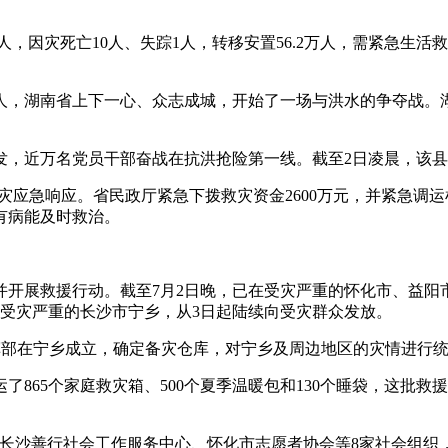
.4万人，因灾死亡10人、失踪1人，转移安置56.2万人，需紧急生
人，湖南省上下一心、众志成城，开始了一场与洪水的争夺战。
，近万名党员干部奋战在抗洪抢险第一线。截至2日凌晨，该县紧
应急响应。省民政厅紧急下拨救灾资金2600万元，并紧急调运棉
有病能及时救治。
开展救援行动。截至7月2日晚，已在受灾严重的怀化市、益阳市
抵受灾严重的长沙市宁乡，从3日起陆续向受灾群众发放。
线指挥部在宁乡成立，确定备灾仓库，对宁乡及周边地区的灾情进行
65个家庭救灾箱、500个夏季温暖包和130个睡袋，这批救援
合长沙善行社会工作服务中心、怀化市志愿者协会等8家社会组织