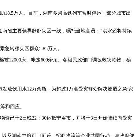
活救助18.5万人。目前，湖南多趟高铁列车暂时停运，部分城市出
湖南省主要领导赶赴灾区一线，嘱托当地官员：“洪水还将持续
急转移灾区群众5.85万人。
被12000床、帐篷600余顶。各级民政部门调拨救灾款物，确
发放饮用水12万余瓶，为超过1万名受灾群众解决燃眉之急;家
统筹和回应。
物资已于2日晚22：30运抵宁乡市，并将于3日开始陆续向受灾
，以及湖南中粮可口可乐、招商物流等企业共同行动，与政府部