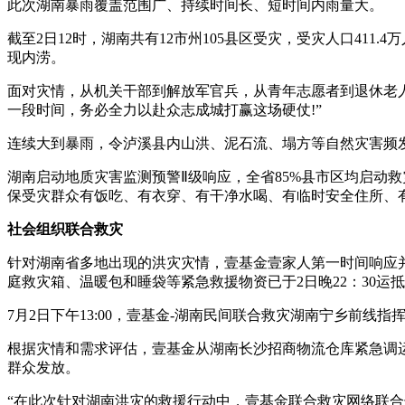
此次湖南暴雨覆盖范围广、持续时间长、短时间内雨量大。
截至2日12时，湖南共有12市州105县区受灾，受灾人口411
现内涝。
面对灾情，从机关干部到解放军官兵，从青年志愿者到退休老
一段时间，务必全力以赴众志成城打赢这场硬仗!”
连续大到暴雨，令泸溪县内山洪、泥石流、塌方等自然灾害频发
湖南启动地质灾害监测预警Ⅱ级响应，全省85%县市区均启动救灾
保受灾群众有饭吃、有衣穿、有干净水喝、有临时安全住所、
社会组织联合救灾
针对湖南省多地出现的洪灾灾情，壹基金壹家人第一时间响应并
庭救灾箱、温暖包和睡袋等紧急救援物资已于2日晚22：30运
7月2日下午13:00，壹基金-湖南民间联合救灾湖南宁乡前
根据灾情和需求评估，壹基金从湖南长沙招商物流仓库紧急调运了8
群众发放。
“在此次针对湖南洪灾的救援行动中，壹基金联合救灾网络联