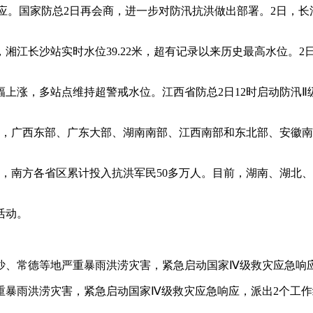
应。国家防总2日再会商，进一步对防汛抗洪做出部署。2日，
江长沙站实时水位39.22米，超有记录以来历史最高水位。2日20
上涨，多站点维持超警戒水位。江西省防总2日12时启动防汛Ⅱ
20时，广西东部、广东大部、湖南南部、江西南部和东北部、安
，南方各省区累计投入抗洪军民50多万人。目前，湖南、湖北、江
活动。
长沙、常德等地严重暴雨洪涝灾害，紧急启动国家Ⅳ级救灾应急
省严重暴雨洪涝灾害，紧急启动国家Ⅳ级救灾应急响应，派出2个