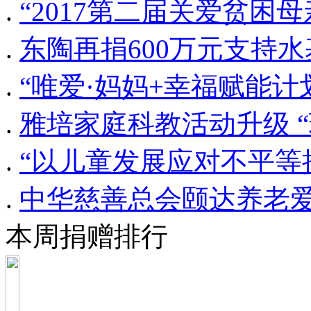
.
“2017第二届关爱贫困
.
东陶再捐600万元支持水
.
“唯爱·妈妈+幸福赋能计
.
雅培家庭科教活动升级 
.
“以儿童发展应对不平等
.
中华慈善总会颐达养老
本周捐赠排行