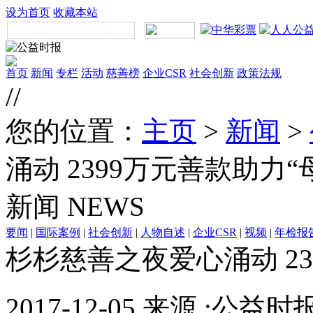
设为首页
收藏本站
首页
新闻
专栏
活动
慈善榜
企业CSR
社会创新
政策法规
//
您的位置：
主页
>
新闻
>
涌动 2399万元善款助力“
新闻
NEWS
要闻
|
国际案例
|
社会创新
|
人物自述
|
企业CSR
|
视频
|
年检报
杉杉慈善之夜爱心涌动 23
2017-12-05 来源 :公益时