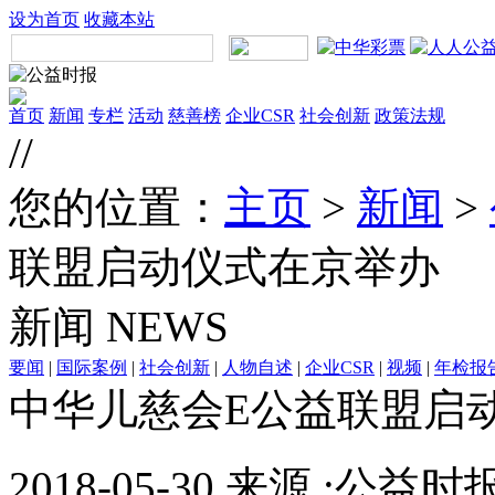
设为首页
收藏本站
首页
新闻
专栏
活动
慈善榜
企业CSR
社会创新
政策法规
//
您的位置：
主页
>
新闻
>
联盟启动仪式在京举办
新闻
NEWS
要闻
|
国际案例
|
社会创新
|
人物自述
|
企业CSR
|
视频
|
年检报
中华儿慈会E公益联盟启
2018-05-30 来源 :公益时