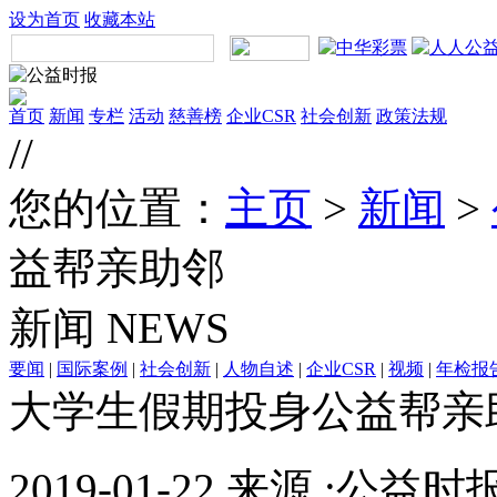
设为首页
收藏本站
首页
新闻
专栏
活动
慈善榜
企业CSR
社会创新
政策法规
//
您的位置：
主页
>
新闻
>
益帮亲助邻
新闻
NEWS
要闻
|
国际案例
|
社会创新
|
人物自述
|
企业CSR
|
视频
|
年检报
大学生假期投身公益帮亲
2019-01-22 来源 :公益时