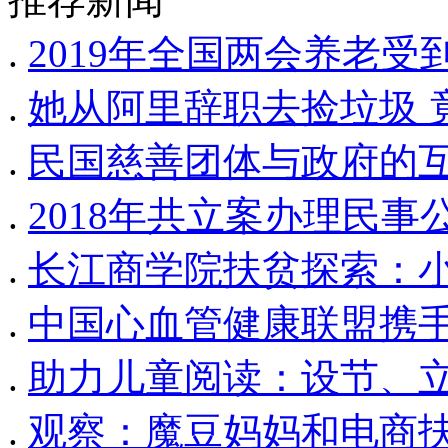
.
2019年全国两会养老受
.
她从阿里辞职去捡垃圾 
.
民国慈善团体与政府的互
.
2018年共立案办理民事公
.
长江商学院扶贫探索：小
.
中国心血管健康联盟携手
.
助力儿童阅读：设节、
.
观察：魔豆妈妈和电商