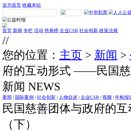
设为首页
收藏本站
首页
新闻
专栏
活动
慈善榜
企业CSR
社会创新
政策法规
//
您的位置：
主页
>
新闻
>
府的互动形式 ——民国
新闻
NEWS
要闻
|
国际案例
|
社会创新
|
人物自述
|
企业CSR
|
视频
|
年检报
民国慈善团体与政府的互
（下）