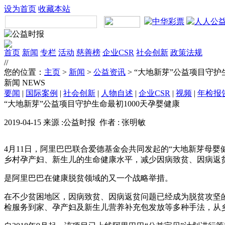
设为首页
收藏本站
首页
新闻
专栏
活动
慈善榜
企业CSR
社会创新
政策法规
//
您的位置：
主页
>
新闻
>
公益资讯
> “大地新芽”公益项目守护
新闻
NEWS
要闻
|
国际案例
|
社会创新
|
人物自述
|
企业CSR
|
视频
|
年检报
“大地新芽”公益项目守护生命最初1000天孕婴健康
2019-04-15 来源 :公益时报 作者 : 张明敏
4月11日，阿里巴巴联合爱德基金会共同发起的“大地新芽母婴
乡村孕产妇、新生儿的生命健康水平，减少因病致贫、因病返
是阿里巴巴在健康脱贫领域的又一个战略举措。
在不少贫困地区，因病致贫、因病返贫问题已经成为脱贫攻坚
检服务到家、孕产妇及新生儿营养补充包发放等多种手法，从乡村