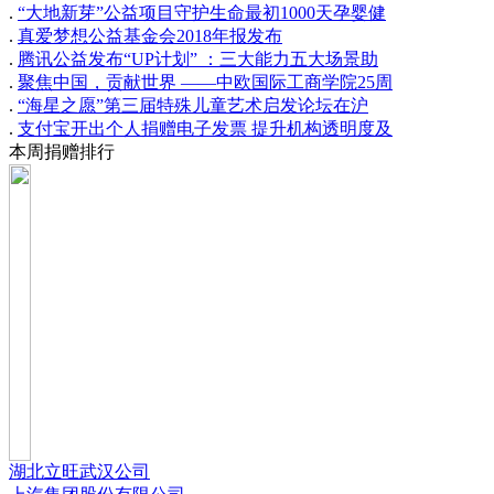
.
“大地新芽”公益项目守护生命最初1000天孕婴健
.
真爱梦想公益基金会2018年报发布
.
腾讯公益发布“UP计划” ：三大能力五大场景助
.
聚焦中国，贡献世界 ——中欧国际工商学院25周
.
“海星之愿”第三届特殊儿童艺术启发论坛在沪
.
支付宝开出个人捐赠电子发票 提升机构透明度及
本周捐赠排行
湖北立旺武汉公司