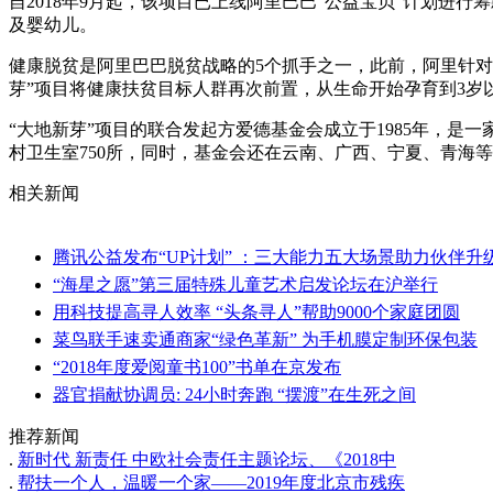
自2018年9月起，该项目已上线阿里巴巴“公益宝贝”计划进行
及婴幼儿。
健康脱贫是阿里巴巴脱贫战略的5个抓手之一，此前，阿里针对家
芽”项目将健康扶贫目标人群再次前置，从生命开始孕育到3岁
“大地新芽”项目的联合发起方爱德基金会成立于1985年，是一
村卫生室750所，同时，基金会还在云南、广西、宁夏、青海
相关新闻
腾讯公益发布“UP计划” ：三大能力五大场景助力伙伴升
“海星之愿”第三届特殊儿童艺术启发论坛在沪举行
用科技提高寻人效率 “头条寻人”帮助9000个家庭团圆
菜鸟联手速卖通商家“绿色革新” 为手机膜定制环保包装
“2018年度爱阅童书100”书单在京发布
器官捐献协调员: 24小时奔跑 “摆渡”在生死之间
推荐新闻
.
新时代 新责任 中欧社会责任主题论坛、《2018中
.
帮扶一个人，温暖一个家——2019年度北京市残疾