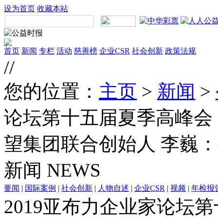
设为首页
收藏本站
首页
新闻
专栏
活动
慈善榜
企业CSR
社会创新
政策法规
//
您的位置：
主页
>
新闻
>
论坛第十五届夏季高峰会
望集团联合创始人 李巍
新闻
NEWS
要闻
|
国际案例
|
社会创新
|
人物自述
|
企业CSR
|
视频
|
年检报
2019亚布力企业家论坛