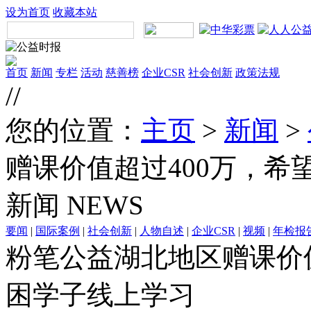
设为首页
收藏本站
首页
新闻
专栏
活动
慈善榜
企业CSR
社会创新
政策法规
//
您的位置：
主页
>
新闻
>
赠课价值超过400万，
新闻
NEWS
要闻
|
国际案例
|
社会创新
|
人物自述
|
企业CSR
|
视频
|
年检报
粉笔公益湖北地区赠课价
困学子线上学习