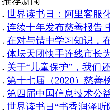
推荐新闻
.
世界读书日：阿里客服化
.
连续十年发布慈善报告 
.
在对与错中学习知识，在
.
体坛天团快手连线市长为
.
关于“儿童保护”，我们
.
第十七届（2020）慈
.
第四届中国信息技术公
.
世界读书日“书香润泽听