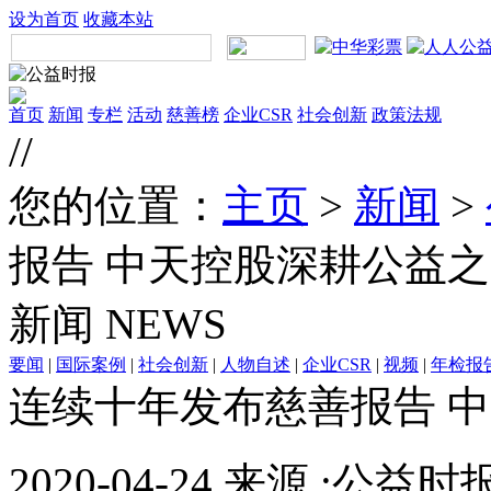
设为首页
收藏本站
首页
新闻
专栏
活动
慈善榜
企业CSR
社会创新
政策法规
//
您的位置：
主页
>
新闻
>
报告 中天控股深耕公益
新闻
NEWS
要闻
|
国际案例
|
社会创新
|
人物自述
|
企业CSR
|
视频
|
年检报
连续十年发布慈善报告 
2020-04-24 来源 :公益