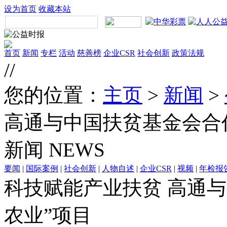
设为首页
收藏本站
首页
新闻
专栏
活动
慈善榜
企业CSR
社会创新
政策法规
//
您的位置：
主页
>
新闻
>
高通与中国扶贫基金会合
新闻
NEWS
要闻
|
国际案例
|
社会创新
|
人物自述
|
企业CSR
|
视频
|
年检报
科技赋能产业扶贫 高通
农业”项目