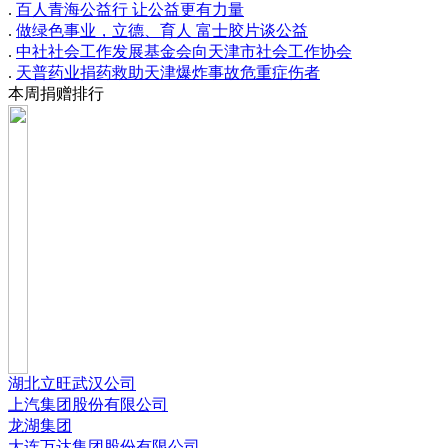
.
百人青海公益行 让公益更有力量
.
做绿色事业，立德、育人 富士胶片谈公益
.
中社社会工作发展基金会向天津市社会工作协会
.
天普药业捐药救助天津爆炸事故危重症伤者
本周捐赠排行
湖北立旺武汉公司
上汽集团股份有限公司
龙湖集团
大连万达集团股份有限公司