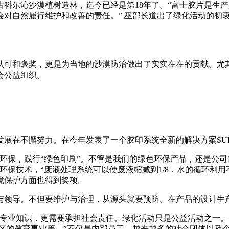
蒙古科尔沁沙漠植树造林，迄今已经是第18年了。“富士胶片是
对自然履行维护和改善的责任。” 巫部长道出了绿化活动的初
认可和褒奖，更是为当地的沙漠防治做出了实实在在的贡献。尤
会公益组织。
。
展在不懈努力。在今年发表了一个胶印系统全新的解决方案SUP
环保，践行“绿色印刷”。不管是我们的绿色环保产品，还是公
环保技术，“废液处理系统可以使废液缩减到1/8，水的循环利
境保护方面也得到奖项。
与领导。不但要维护与治理，从源头就要预防。在产品的设计生
专业知识，更需要承担社会责任。绿化活动只是公益活动之一。
地区的教育事业等。”不仅是内部员工，越来越多的社会团体以及