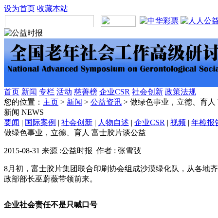
设为首页
收藏本站
首页
新闻
专栏
活动
慈善榜
企业CSR
社会创新
政策法规
您的位置：
主页
>
新闻
>
公益资讯
> 做绿色事业，立德、育人
新闻
NEWS
要闻
|
国际案例
|
社会创新
|
人物自述
|
企业CSR
|
视频
|
年检报
做绿色事业，立德、育人 富士胶片谈公益
2015-08-31 来源 :公益时报 作者 : 张雪弢
8月初，富士胶片集团联合印刷协会组成沙漠绿化队，从各地齐
政部部长巫蔚薇带领前来。
企业社会责任不是只喊口号