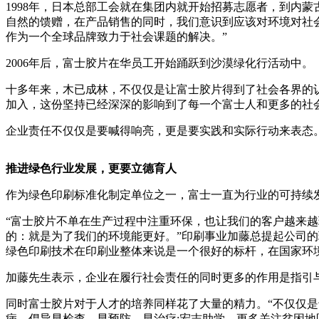
1998年，日本总部工会就在集团内就开始招募志愿者，到内
自然的馈赠，在产品销售的同时，我们意识到应该对环境对社会
作为一个全球品牌致力于社会课题的解决。”
2006年后，富士胶片在华员工开始踊跃到沙漠绿化行活动中。
十多年来，木已成林，不仅仅是让富士胶片得到了社会各界的
加入，这份坚持已经深深的影响到了每一个富士人和更多的社
企业责任不仅仅是要喊得响亮，更是要实践和实际行动来表态
推进绿色行业发展，更要立德育人
作为绿色印刷标准化制定单位之一，富士一直为行业的可持续发
“富士胶片不单在生产过程中注重环保，也让我们的客户越来越
的：就是为了我们的环境能更好。”印刷事业加藤总提起公司的
绿色印刷技术在印刷业整体来说是一个很好的标杆，在国家环
加藤先生表示，企业在履行社会责任的同时更多的作用是指引
同时富士胶片对于人才的培养同样花了大量的精力。“不仅仅是
病，倡导早检查、早预防、早治疗;宏志助学，更多关注贫困