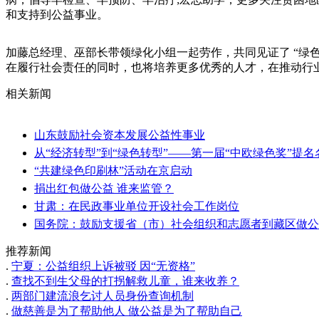
和支持到公益事业。
加藤总经理、巫部长带领绿化小组一起劳作，共同见证了 “绿
在履行社会责任的同时，也将培养更多优秀的人才，在推动行
相关新闻
山东鼓励社会资本发展公益性事业
从“经济转型”到“绿色转型”——第一届“中欧绿色奖”提
“共建绿色印刷林”活动在京启动
捐出红包做公益 谁来监管？
甘肃：在民政事业单位开设社会工作岗位
国务院：鼓励支援省（市）社会组织和志愿者到藏区做公
推荐新闻
.
宁夏：公益组织上诉被驳 因“无资格”
.
查找不到生父母的打拐解救儿童，谁来收养？
.
两部门建流浪乞讨人员身份查询机制
.
做慈善是为了帮助他人 做公益是为了帮助自己