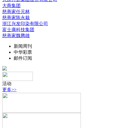
大商集团
慈善家任元林
慈善家陈永栽
浙江兴发印染有限公司
富士康科技集团
慈善家魏腾雄
新闻周刊
中华彩票
邮件订阅
活动
更多>>