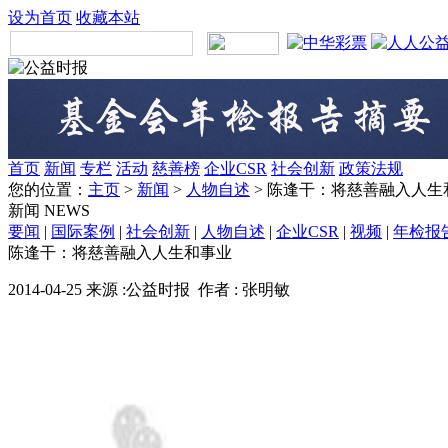
设为首页
收藏本站
首页
新闻
专栏
活动
慈善榜
企业CSR
社会创新
政策法规
您的位置：
主页
>
新闻
>
人物自述
> 陈逢干：将慈善融入人生
新闻
NEWS
要闻
|
国际案例
|
社会创新
|
人物自述
|
企业CSR
|
视频
|
年检报
陈逢干：将慈善融入人生和事业
2014-04-25 来源 :公益时报 作者 : 张明敏