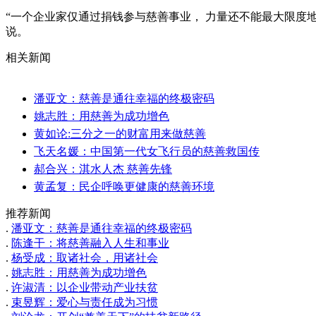
“一个企业家仅通过捐钱参与慈善事业， 力量还不能最大限度
说。
相关新闻
潘亚文：慈善是通往幸福的终极密码
姚志胜：用慈善为成功增色
黄如论:三分之一的财富用来做慈善
飞天名媛：中国第一代女飞行员的慈善救国传
郝合兴：淇水人杰 慈善先锋
黄孟复：民企呼唤更健康的慈善环境
推荐新闻
.
潘亚文：慈善是通往幸福的终极密码
.
陈逢干：将慈善融入人生和事业
.
杨受成：取诸社会，用诸社会
.
姚志胜：用慈善为成功增色
.
许淑清：以企业带动产业扶贫
.
束昱辉：爱心与责任成为习惯