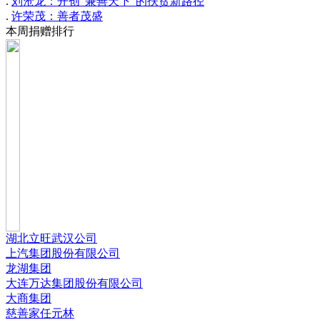
.
刘沧龙：开创“兼善天下”的扶贫新路径
.
许荣茂：善者茂盛
本周捐赠排行
湖北立旺武汉公司
上汽集团股份有限公司
龙湖集团
大连万达集团股份有限公司
大商集团
慈善家任元林