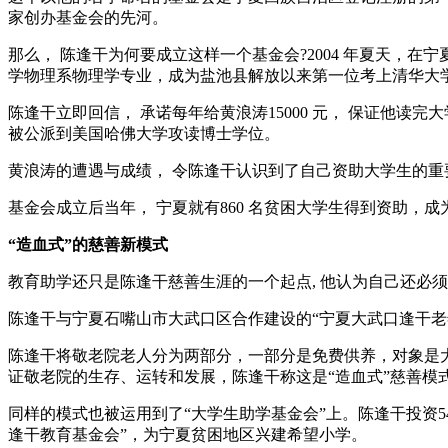
家创办基金会的先河。
那么， 陈逢干为何要成立这样一个基金会?2004 年夏天，
学物理系物理学专业，成为盐池县解放以来第一位考上清华大
陈逢干立即回信， 承诺每年给黄浪涛15000 元， 保证他
被公派到美国哈佛大学攻读博士学位。
黄浪涛的遭遇与成绩， 令陈逢干认识到了自己资助大学生的重
基金会成立后当年， 宁夏就有860 名贫困大学生得到资助，
“造血式”的慈善新模式
教育助学还只是陈逢干慈善生涯的一个起点, 他认为自己还必
陈逢干与宁夏石嘴山市大武口区合作建设的“宁夏大武口逢干老年公
陈逢干将敬老院老人分为两部分，一部分是免费供养，对象是大
证敬老院的生存、运转和发展，陈逢干称这是“造血式”慈善模
同样的模式也被运用到了“大学生助学基金会”上。陈逢干投资5
逢干教育基金会”，为宁夏贫困地区兴建希望小学。