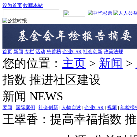
设为首页
收藏本站
首页
新闻
专栏
活动
慈善榜
企业CSR
社会创新
政策法规
您的位置：
主页
>
新闻
>
指数 推进社区建设
新闻
NEWS
要闻
|
国际案例
|
社会创新
|
人物自述
|
企业CSR
|
视频
|
年检报
王翠香：提高幸福指数 