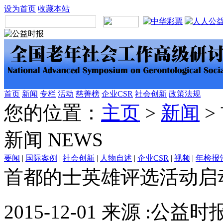
设为首页
收藏本站
首页
新闻
专栏
活动
慈善榜
企业CSR
社会创新
政策法规
您的位置：
主页
>
新闻
>
新闻
NEWS
要闻
|
国际案例
|
社会创新
|
人物自述
|
企业CSR
|
视频
|
年检报
首都的士英雄评选活动启
2015-12-01 来源 :公益