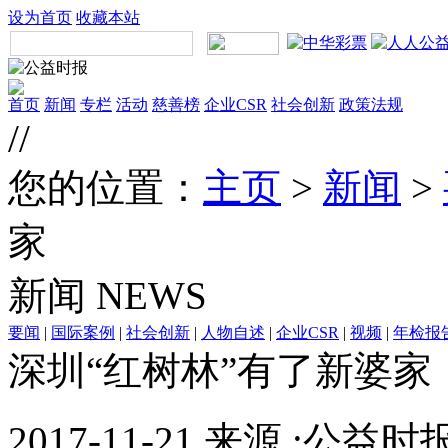
设为首页
收藏本站
首页
新闻
专栏
活动
慈善榜
企业CSR
社会创新
政策法规
//
您的位置：
主页
>
新闻
>
家
新闻
NEWS
要闻
|
国际案例
|
社会创新
|
人物自述
|
企业CSR
|
视频
|
年检报
深圳“红树林”有了新婆家
2017-11-21 来源 :公益时