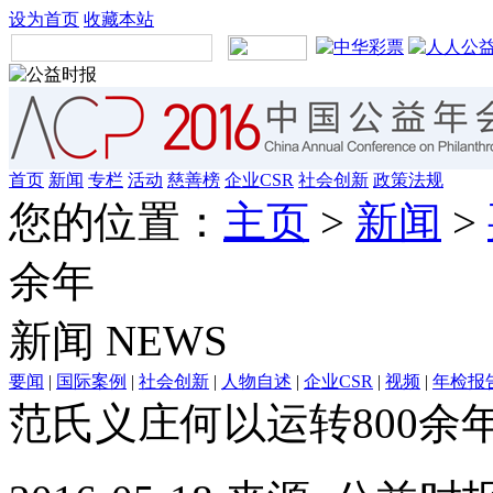
设为首页
收藏本站
首页
新闻
专栏
活动
慈善榜
企业CSR
社会创新
政策法规
您的位置：
主页
>
新闻
>
余年
新闻
NEWS
要闻
|
国际案例
|
社会创新
|
人物自述
|
企业CSR
|
视频
|
年检报
范氏义庄何以运转800余