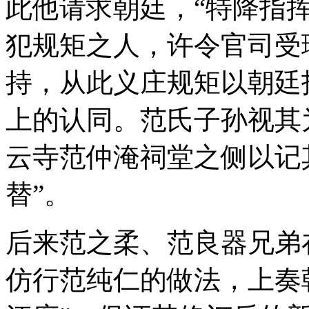
此他请求朝廷，“特降指
犯规矩之人，许令官司受
持，从此义庄规矩以朝廷
上的认同。范氏子孙视其
云寺范仲淹祠堂之侧以记
替”。
后来范之柔、范良器兄弟
仿行范纯仁的做法，上奏