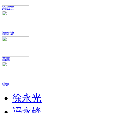
梁振宇
谭红波
葛芮
曾凯
徐永光
冯永锋