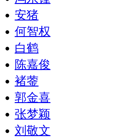
安猪
何智权
白鹤
陈嘉俊
褚蓥
郭金喜
张梦颖
刘敬文