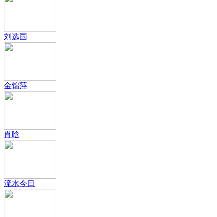
刘选国
金锦萍
肖晗
流水今日