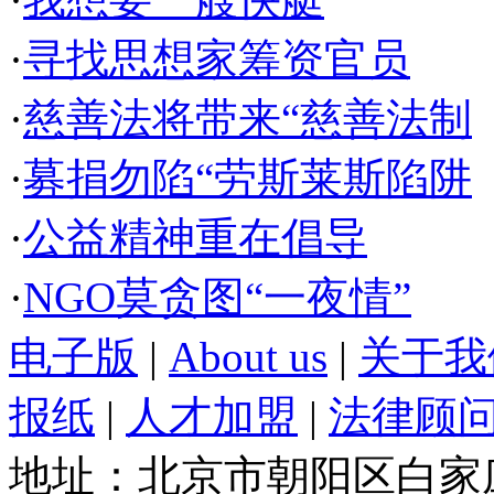
·
寻找思想家筹资官员
·
慈善法将带来“慈善法制
·
募捐勿陷“劳斯莱斯陷阱
·
公益精神重在倡导
·
NGO莫贪图“一夜情”
电子版
|
About us
|
关于我
报纸
|
人才加盟
|
法律顾
地址：北京市朝阳区白家庄路