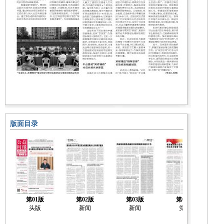
版面目录
第01版
第02版
第03版
第04版
头版
新闻
新闻
党建