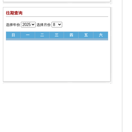
往期查询
选择年份
选择月份
日
一
二
三
四
五
六