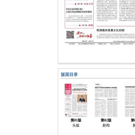
版面目录
第01版
第02版
第
头版
新闻