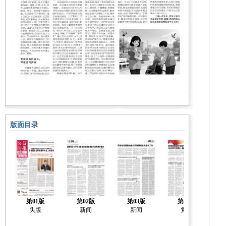
版面目录
第01版
第02版
第03版
第04版
头版
新闻
新闻
党建