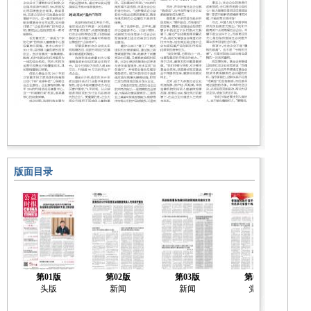
版面目录
第01版
第02版
第03版
第04版
头版
新闻
新闻
党建