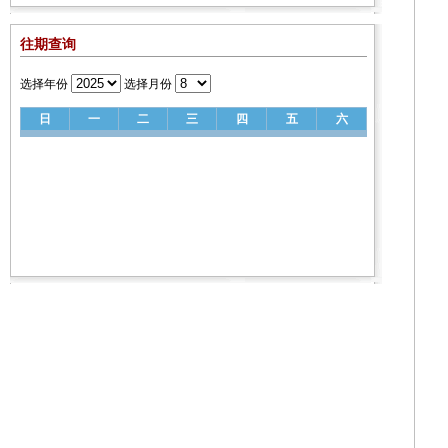
往期查询
选择年份
选择月份
日
一
二
三
四
五
六