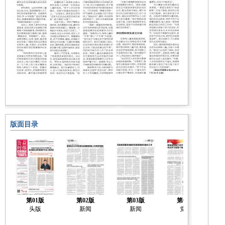
版面目录
第01版
第02版
第03版
第04版
头版
新闻
新闻
党建