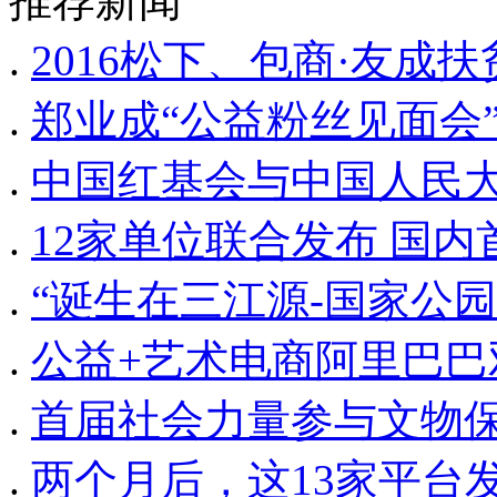
推荐新闻
.
2016松下、包商·友成
.
郑业成“公益粉丝见面会”
.
中国红基会与中国人民
.
12家单位联合发布 国
.
“诞生在三江源-国家公
.
公益+艺术电商阿里巴
.
首届社会力量参与文物
.
两个月后，这13家平台