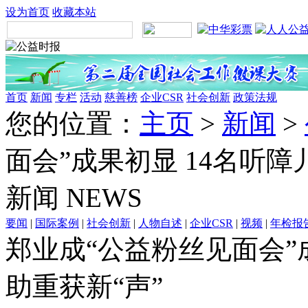
设为首页
收藏本站
首页
新闻
专栏
活动
慈善榜
企业CSR
社会创新
政策法规
您的位置：
主页
>
新闻
>
面会”成果初显 14名听障
新闻
NEWS
要闻
|
国际案例
|
社会创新
|
人物自述
|
企业CSR
|
视频
|
年检报
郑业成“公益粉丝见面会”
助重获新“声”