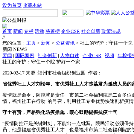
设为首页
收藏本站
首页
新闻
专栏
活动
慈善榜
企业CSR
社会创新
政策法规
//
您的位置：
主页
>
新闻
>
公益资讯
> 社工的守护：守住一个院
新闻
NEWS
要闻
|
国际案例
|
社会创新
|
人物自述
|
企业CSR
|
视频
|
年检报
社工的守护：守住一个院 护好一个家
2020-02-17 来源 :福州市社会组织创业园 作者 :
省优秀社工人才刘松年、市优秀社工人才陈荔君为孤残人员的
疫情就是命令，防控就是责任，市第二社会福利院是二百多位
情，福州社工在行动”的号召，利用社工专业优势快速剖析疫
守土有责，严格强化防疫措施，暖心鼓励提振抗疫士气
“疫情防控正是关键时刻，不能出一点纰漏。院民活动必须保
员，他是福建省优秀社工人才，也是福州市第二社会福利院的