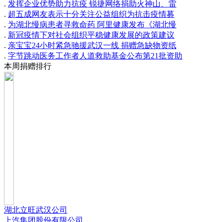
.
发挥企业优势助力抗疫 锐捷网络捐助火神山、雷
.
超五成网友表示十分关注公益组织为抗击疫情募
.
为湖北慢病患者寻救命药 阿里健康发布《湖北慢
.
新冠疫情下对社会组织平稳健康发展的政策建议
.
亲宝宝24小时紧急驰援武汉一线 捐赠急缺物资纸
.
字节跳动医务工作者人道救助基金公布第21批资助
本周捐赠排行
湖北立旺武汉公司
上汽集团股份有限公司