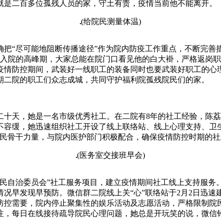
就是二百多位孤残人员的家，守土有责，疫情当前他不能离开。
(给院民测量体温)
确把“尽可能地阻断传播途径”作为院内防疫工作重点，不断完善
班入院的高峰期，大家总能在院门口看见他的白大褂，严格返岗
疫情防控期间，武装好一线职工的装备同时也要武装好职工的心
期二院的职工们众志成城，共同守护福利院孤残院民们的家。
二十天，她是一名市级优秀社工。在二院有8年的社工经验，陈
不容缓，她迅速组织社工开设了线上联络站、线上心理支持、卫
院民骨干力量，与院内医护部门积极配合，确保疫情防控时期的
(医务室交接班早会)
民自治委员会”社工服务项目，建立疫情期间社工线上支持服务
况早发现早预防。微信群二院线上关“心”联络站于2月2日迅速
防控需要，院内停止聚集性的娱乐活动及志愿活动，严格限制院
注，每日在线接待疏导院民心理问题，她总是开玩笑的说，微信