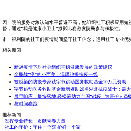
因二院的服务对象认知水平普遍不高，她组织社工积极应用短
督，通过“我是健康小卫士”摄影比赛激发院民参与积极性。
市二福利院的社工们疫情期间坚守社工信念，运用社工专业优
相关新闻
新冠疫情下对社会组织平稳健康发展的政策建议
全民战“疫”的小而美，温暖驰援抗疫一线
被感染的防疫专家获字节跳动医务救助基金10万元资助
字节跳动医务救助基金新增资助20名湖北抗疫战士：最大的
最早响应，最快落地 轻松筹助力全国“战疫” 为医护人
与时间赛跑
推荐新闻
.
发挥专业特长，贡献青春力量
.
社工的守护：守住一个院 护好一个家