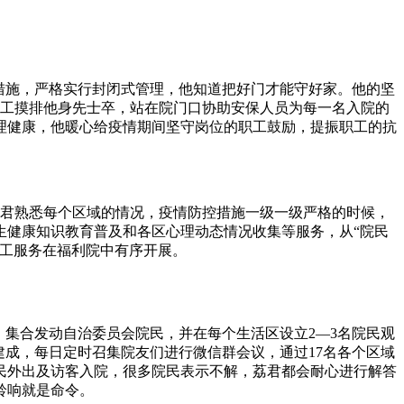
措施，严格实行封闭式管理，他知道把好门才能守好家。他的坚
职工摸排他身先士卒，站在院门口协助安保人员为每一名入院的
理健康，他暖心给疫情期间坚守岗位的职工鼓励，提振职工的抗
荔君熟悉每个区域的情况，疫情防控措施一级一级严格的时候，
生健康知识教育普及和各区心理动态情况收集等服务，从“院民
社工服务在福利院中有序开展。
。集合发动自治委员会院民，并在每个生活区设立2—3名院民观
建成，每日定时召集院友们进行微信群会议，通过17名各个区域
民外出及访客入院，很多院民表示不解，荔君都会耐心进行解答
铃响就是命令。