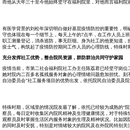
而他从大年三十至今他始终坚守在福利院里，对他而言福利院
有医学背景的刘松年深切明白做好基层疫情防控的重要性，明
守也体现在每一个细节上，每天上午的7点半，在工作人员上
职工测量登记，消杀巡防，事无巨细。身为社工的他更知道，
疫士气，构筑起了疫情防控期间工作人员的心理防线，特殊时
充分发挥社工优势，整合院民资源，群防群治共同守护家园
疫情当前，市第二社会福利院社工办主任陈荔君已经坚守岗位
她对院内二百多名孤残服务对象的心理情绪问题愈加担忧。刻
自治委员会”社工服务项目的优势出发，依托院民自治委员及
特殊时期，区域里的情况院友最了解，依托已经较为成熟的“院
察员，每日定时收集区内院民精神及生理健康情况，对于特殊情
观察员及时掌握生活区内服务对象的生理及精神状况。比如因
的同时及时安抚，特别是对情绪较大的院民及在外院民特别关