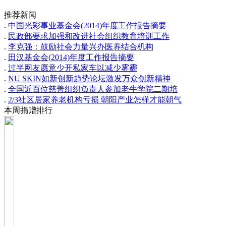
推荐新闻
.
中国光彩事业基金会(2014)年度工作报告摘要
.
民政部要求加强和改进社会组织教育培训工作
.
李克强：鼓励社会力量兴办医养结合机构
.
田汉基金会(2014)年度工作报告摘要
.
过半网友愿意少开私家车以减少雾霾
.
NU SKIN如新创新趋势论坛激发万众创新精神
.
全国近百位慈善组织负责人参加老牛学院二期培
.
2/3社区居家养老机构亏损 朝阳产业怎样才能朝气
本周捐赠排行