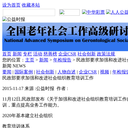
设为首页
收藏本站
首页
新闻
专栏
活动
慈善榜
企业CSR
社会创新
政策法规
您的位置：
主页
>
新闻
>
年检报告
> 民政部要求加强和改进
新闻
NEWS
要闻
|
国际案例
|
社会创新
|
人物自述
|
企业CSR
|
视频
|
年检报
民政部要求加强和改进社会组织教育培训工作
2015-11-17 来源 :公益时报 作者 :
11月12日,民政部发布《关于加强和改进社会组织教育培训
训，重点提高业务工作能力。
2020年基本建立社会组织
教育培训体系