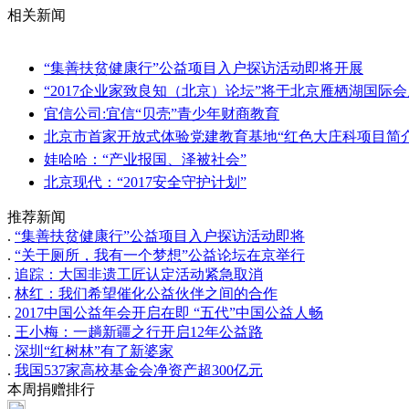
相关新闻
“集善扶贫健康行”公益项目入户探访活动即将开展
“2017企业家致良知（北京）论坛”将于北京雁栖湖国际
宜信公司:宜信“贝壳”青少年财商教育
北京市首家开放式体验党建教育基地“红色大庄科项目简
娃哈哈：“产业报国、泽被社会”
北京现代：“2017安全守护计划”
推荐新闻
.
“集善扶贫健康行”公益项目入户探访活动即将
.
“关于厕所，我有一个梦想”公益论坛在京举行
.
追踪：大国非遗工匠认定活动紧急取消
.
林红：我们希望催化公益伙伴之间的合作
.
2017中国公益年会开启在即 “五代”中国公益人畅
.
王小梅：一趟新疆之行开启12年公益路
.
深圳“红树林”有了新婆家
.
我国537家高校基金会净资产超300亿元
本周捐赠排行