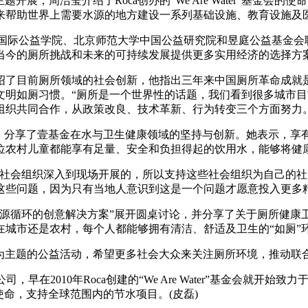
!)”为主题开展，周洁莹介绍了Roca创办的“We Are Water”基金会
来帮助世界上需要水源的地方建设一系列基础设施、教育设施及
ilet Culture)由国际公益学院、北京师范大学中国公益研究院和昱
当今的厕所挑战和未来的可持续发展提供更多实用经济的选择方
绍了目前厕所领域的社会创新，他指出三年来中国厕所革命成就
文明如厕习惯。“厕所是一个世界性的话题，我们看到很多城市
组织共同合作，从政策改良、技术革新、行为转变三个方面努力。
题，分享了壹基金在水与卫生健康领域的坚持与创新。她表示，享
位农村儿童都能享有足量、安全和负担得起的饮用水，能够将健
的社会组织深入到现场开展的，所以支持这些社会组织为自己的
这些问题，因为只有当地人意识到这是一个问题才愿意投入更多
资源循环的创意解决方案”展开圆桌讨论，并分享了关于厕所健康
城市还是农村，每个人都能够拥有清洁、舒适及卫生的“如厕”
”为主题的公益活动，希望更多社会大众来关注厕所环境，推动联合
，早在2010年Roca创建的“We Are Water”基金会就
命，支持全球范围内的节水项目。(皮磊)