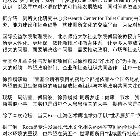
论坛以“关于厕所，我有一个梦想!(One Toilet，One Dream
认识，以及寻求对水源保护的可持续发展战略，同时筹募资金
据介绍，厕所文化研究中心(Research Center for To
究、能力建设和社会倡导，构建厕所文化的交流平台，为应对
国际公益学院助理院长、北京师范大学社会学院傅昌波教授介
所更人性化、更环保，依托新技术和教育体系，让更多人养成
很大的问题。而要解决这个问题，需要推动政府、市场和社会
壹基金儿童关怀与发展部项目官员徐雅巍以“净水净心”为主
大的威胁，希望政府部门、企业和社会组织共同合作，让每一
徐雅巍谈道：“壹基金所有项目的落地全部是依靠在全国各地
希望借助卫生健康类的项目促成社会组织与本地政府共同关注
现场，周洁莹、傅昌波、徐雅巍就“厕所梦想：健康、节水、
康看似小事，其实也是跟每个人息息相关的大事，期待不管是在
除了本次论坛，当天Roca上海艺术廊也举办了以“世界厕所日
据了解，Roca是专注发展现代水文化相关的浴室空间的全球性公司
对水环境的重视，也希望在第五个“世界厕所日”继续履行社会使