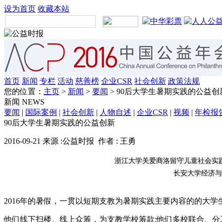
设为首页
收藏本站
首页
新闻
专栏
活动
慈善榜
企业CSR
社会创新
政策法规
您的位置：
主页
>
新闻
>
要闻
> 90后大学生暑期实践的公益创
新闻
NEWS
要闻
|
国际案例
|
社会创新
|
人物自述
|
企业CSR
|
视频
|
年检报
90后大学生暑期实践的公益创新
2016-09-21 来源 :公益时报 作者 : 王勇
浙江大学关爱商洛留守儿童社会实
长安大学经济与
2016年的暑假，一贯以短期支教为暑期实践主要内容的的大
他们线下扫楼、线上众筹，为支教学校筹款;他们多校联合、分