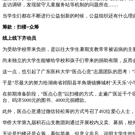
走访调研，发现留守儿童服务站等机制的问题所在……
当学生们都在不断进行公益创新的时候，公益组织还有什么理
筹款：扫楼+众筹
线上线下齐动员
为受助学校带来负担，是以往大学生暑期支教常常被诟病的主
尚未独立的大学生能够给学校和孩子们带来的捐助有限，反而
这一点，也引起了广东医科大学“医点心意”志愿团队的思考：
于是“尽最大的努力给湖南省祁阳县羊角塘镇狮城村‘天天乐’
在前期准备阶段，“医点心意”以扫楼的方式，走遍广医近千个
台、码洋5000元的图书、4000元捐赠款。
此外，医点心意通过微信轻松筹的方式号召了492位爱心人士，
华侨大学第九届积石山支教团则通过开展校内义卖、募捐，校外募
无论是扫楼还是众筹，看似简单，但意义非凡，说明大学生的