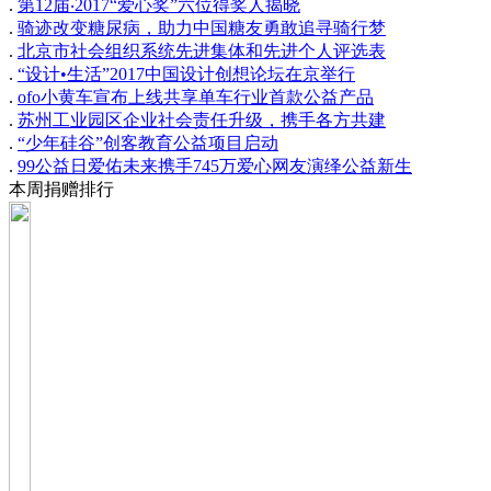
.
第12届‧2017“爱心奖”六位得奖人揭晓
.
骑迹改变糖尿病，助力中国糖友勇敢追寻骑行梦
.
北京市社会组织系统先进集体和先进个人评选表
.
“设计•生活”2017中国设计创想论坛在京举行
.
ofo小黄车宣布上线共享单车行业首款公益产品
.
苏州工业园区企业社会责任升级，携手各方共建
.
“少年硅谷”创客教育公益项目启动
.
99公益日爱佑未来携手745万爱心网友演绎公益新生
本周捐赠排行