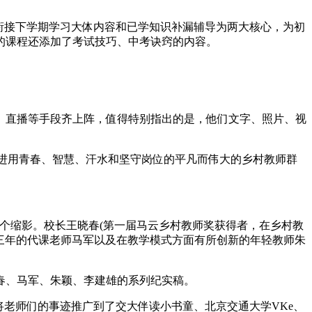
以衔接下学期学习大体内容和已学知识补漏辅导为两大核心，为初
的课程还添加了考试技巧、中考诀窍的内容。
、直播等手段齐上阵，值得特别指出的是，他们文字、照片、视
走进用青春、智慧、汗水和坚守岗位的平凡而伟大的乡村教师群
个缩影。校长王晓春(第一届马云乡村教师奖获得者，在乡村教
十三年的代课老师马军以及在教学模式方面有所创新的年轻教师朱
春、马军、朱颖、李建雄的系列纪实稿。
将老师们的事迹推广到了交大伴读小书童、北京交通大学VKe、