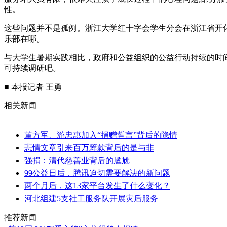
性。
这些问题并不是孤例。浙江大学红十字会学生分会在浙江省开
乐部在哪。
与大学生暑期实践相比，政府和公益组织的公益行动持续的时
可持续调研吧。
■ 本报记者 王勇
相关新闻
董方军、游忠惠加入“捐赠誓言”背后的隐情
悲情文章引来百万筹款背后的是与非
强捐：清代慈善业背后的尴尬
99公益日后，腾讯迫切需要解决的新问题
两个月后，这13家平台发生了什么变化？
河北组建5支社工服务队开展灾后服务
推荐新闻