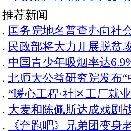
推荐新闻
.
国务院地名普查办向社
.
民政部将大力开展脱贫
.
中国青少年吸烟率达6.9
.
北师大公益研究院发布“中
.
“暖心工程·社区工厂就
.
大麦和陈佩斯达成戏剧战
.
《奔跑吧》兄弟团变身