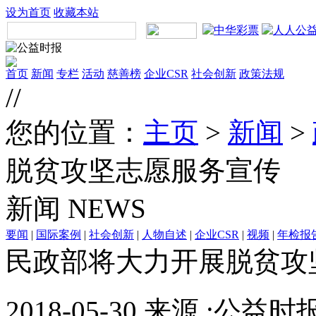
设为首页
收藏本站
首页
新闻
专栏
活动
慈善榜
企业CSR
社会创新
政策法规
//
您的位置：
主页
>
新闻
>
脱贫攻坚志愿服务宣传
新闻
NEWS
要闻
|
国际案例
|
社会创新
|
人物自述
|
企业CSR
|
视频
|
年检报
民政部将大力开展脱贫攻
2018-05-30 来源 :公益时