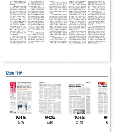
版面目录
第01版
第02版
第03版
第04版
头版
新闻
新闻
党建