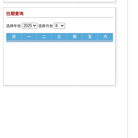
往期查询
选择年份
选择月份
日
一
二
三
四
五
六