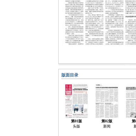
版面目录
第01版
第02版
第
头版
新闻