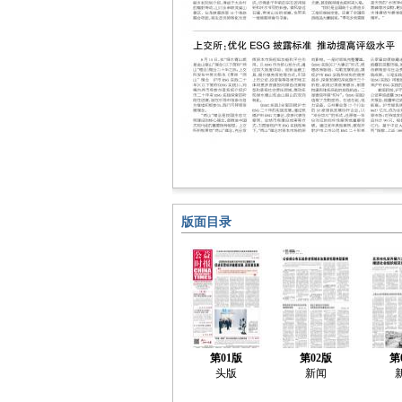
版面目录
第01版
第02版
第
头版
新闻