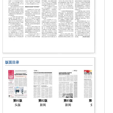
版面目录
第01版
第02版
第03版
第04版
头版
新闻
新闻
党建