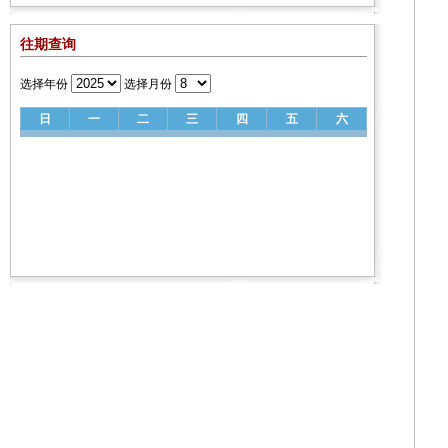
往期查询
选择年份
选择月份
日
一
二
三
四
五
六