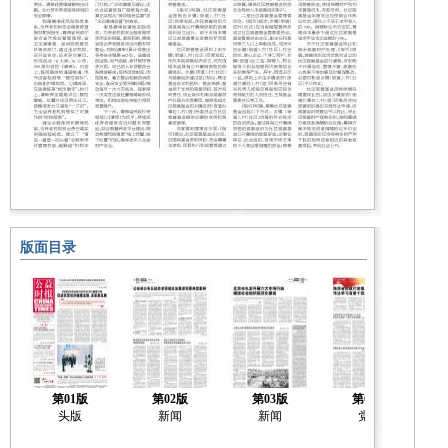
版面目录
第01版
第02版
第03版
第04版
头版
新闻
新闻
党建