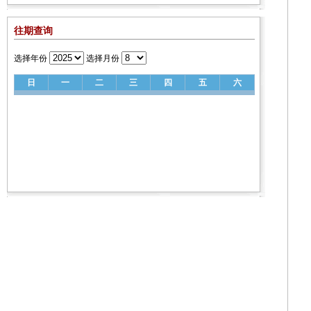
往期查询
选择年份
选择月份
日
一
二
三
四
五
六