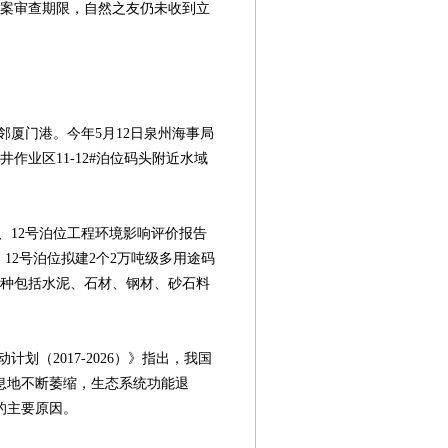
立案审查期限，自然之友仍未收到立
门港。今年5月12日泉州海事局
作业区11-12#泊位码头附近水域
12号泊位工程环境影响评价报告
、12号泊位拟建2个2万吨级多用途码
货种包括水泥、石材、钢材、砂石料
（2017-2026）》指出，我国
息地不断萎缩，生态系统功能退
的主要原因。