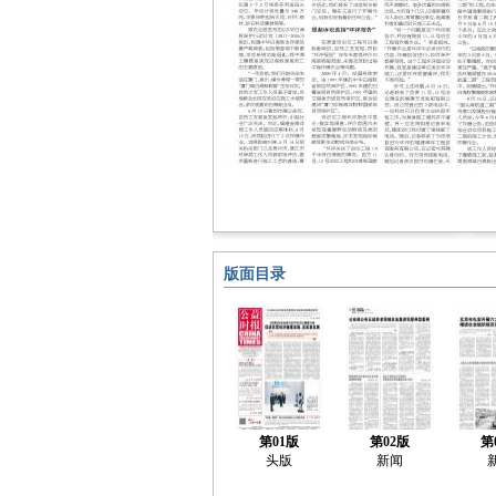
版面目录
第01版
第02版
第
头版
新闻