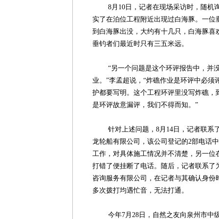
8月10日，记者在现场采访时，随机询
实了在泊位工程附近出现过白海豚。一位
到白海豚出没，大约有十几只，白海豚喜
垂钓者们最近时只有三五米远。
“另一个问题是这个环评报告中，并没有
业。”李孟超说，“炸礁作业是环评中必须
护都要写明。这个工程环评里没写炸礁，
是环评故意漏评，我们不得而知。”
针对上述问题，8月14日，记者联系了负
龙轮船有限公司，该公司登记的2部电话
工作，对具体施工情况并不清楚，另一位
打错了便挂断了电话。随后，记者联系了
咨询服务有限公司，在记者与其确认身份
多次拨打均遇忙音，无法打通。
今年7月28日，自然之友向泉州市中级