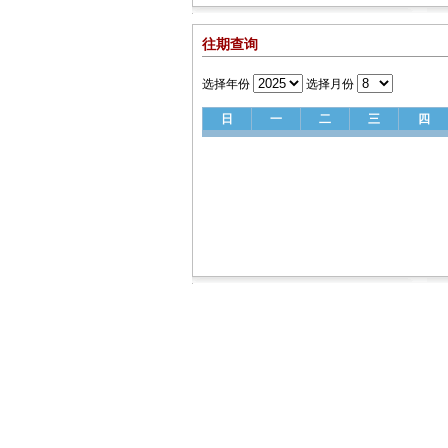
往期查询
选择年份
选择月份
日
一
二
三
四