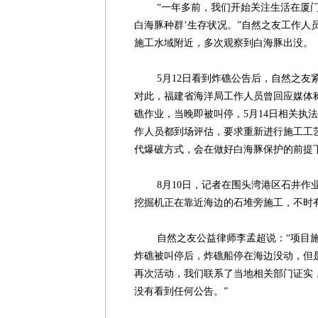
“一年多前，我们开始关注生活在厦门
白海豚种群’生存状况。”自然之友工作人
施工水域附近，多次观察到白海豚出没。
5月12日看到炸礁公告后，自然之友紧
对此，福建省海洋局工作人员曾回应媒体称
礁作业，当晚即被叫停，5月14日相关执
作人员都到场评估，要求重新进行施工工
代爆破方式，会在做好白海豚保护的前提
8月10日，记者在围头湾港区石井作业区
挖掘机正在靠近海边的石堆旁施工，不时
自然之友公益律师李孟超说：“项目施
炸礁被叫停后，炸礁船停在海边没动，但
再次活动，我们联系了当地相关部门证实
没有看到任何公告。”