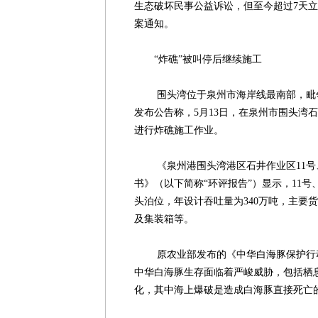
生态破坏民事公益诉讼，但至今超过7天
案通知。
“炸礁”被叫停后继续施工
围头湾位于泉州市海岸线最南部，毗邻厦
发布公告称，5月13日，在泉州市围头湾石井
进行炸礁施工作业。
《泉州港围头湾港区石井作业区11号、
书》（以下简称“环评报告”）显示，11号
头泊位，年设计吞吐量为340万吨，主要
及集装箱等。
原农业部发布的《中华白海豚保护行动计划
中华白海豚生存面临着严峻威胁，包括栖
化，其中海上爆破是造成白海豚直接死亡