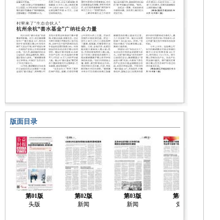
版面目录
第01版
第02版
第03版
第04版
头版
新闻
新闻
党建