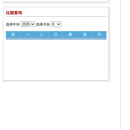
往期查询
选择年份
选择月份
日
一
二
三
四
五
六