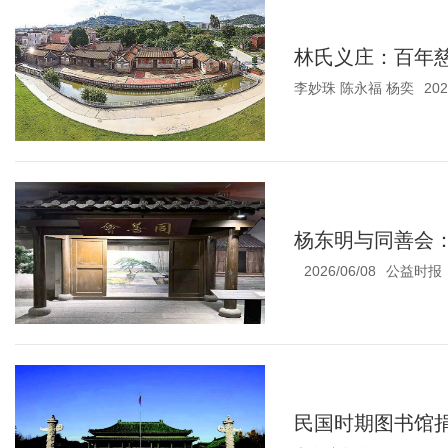
林氏义庄：百年慈
李妙珠 陈永福 杨奕
202
杨东明与同善会
2026/06/08
公益时报
民国时期图书馆