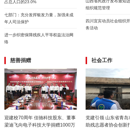
山西省民政厅发布通知
占总人口的23.0%
组织规范管理
七部门：充分发挥银发力量，加强未成
四川宜宾动员社会组织
年人司法保护
务活动
进一步织密保障残疾人平等权益法治网
络
慈善捐赠
社会工作
迎建校70周年 佳驰科技股东、董事
党建引领 山东省青岛
梁迪飞向电子科技大学捐赠1000万
助残志愿者协会创新