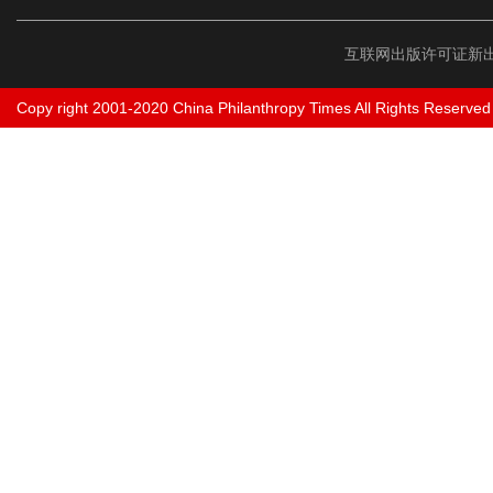
互联网出版许可证新出
Copy right 2001-2020 China Philanthropy Times All Rights Reserved