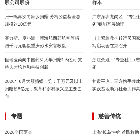
股公司股份
样本
张一鸣再次向家乡捐赠 芳梅公益基金总
广东深圳龙岗区：“专业
规模达10亿元
务”赋能基层治理
赛力斯、度小满、新海航西部航空等捐
《非紧急救护转运员国
赠千万元驰援重庆彭水灾害救援
写启动会在京召开
恒瑞医药向中国药科大学捐赠1.5亿元 支
浙江余姚：“专业社工+志
持人才培养和科技创新
题
2026年6月大额捐赠一览：千万元及以上
甘肃平凉：三方携手共
捐赠超8亿元，教育和乡村振兴是主要去
实践基地助力社会工作
向
专题
慈善传统
2026全国两会
上海“孤岛”中的难民救