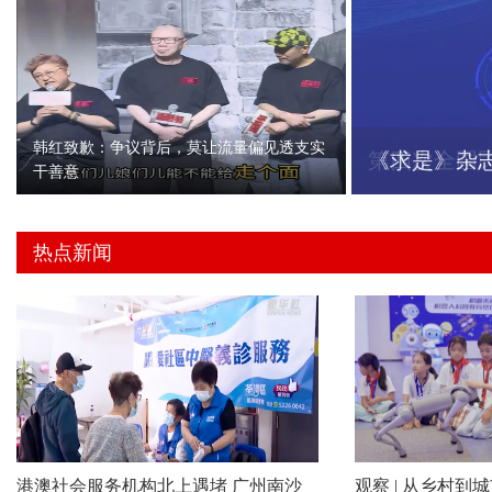
韩红致歉：争议背后，莫让流量偏见透支实
第四次全国
干善意
热点新闻
港澳社会服务机构北上遇堵 广州南沙
观察 | 从乡村到